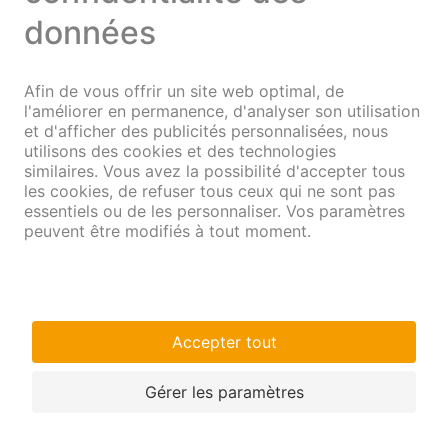
7 ans 1,10 %
8 ans 1,20 %
*Valable à partir du 24.06.2026
Télécharger
Avantages en un coup d'œil
Sécurité d
u placement
Pas de frais
de dépôt
Taux
d'intérêt fixe
Souscription
dès CHF 1 000
Remboursement du capital à l'échéance