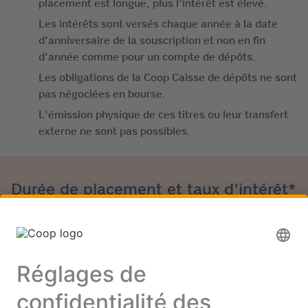
placement est longue, plus l'intérêt est élevé.
Les intérêts sont versés chaque année à la date
d'anniversaire de la souscription et non en fin
d'année comme pour un compte de dépôts.
Les obligations de la Coop Caisse de dépôts ne sont
pas négociées en bourse.
L'émission physique de ces titres ou leur transfert
externe ne sont pas possibles.
Durée de placement et taux d'intérêt*
2 ans 0,55 %
3 ans 0,65 %
4 ans 0,70 %
5 ans 0.85 %
6 ans 1,00 %