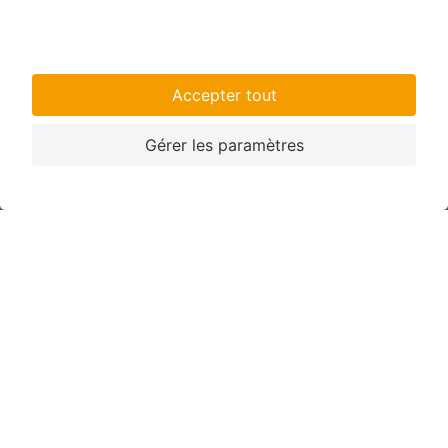
Caisse de dépôts constituent la solution idéale.
Choisissez une durée comprise entre 2 et 8 ans et
bénéficiez d'un taux d'intérêt fixe jusqu'au
remboursement.
En savoir plus