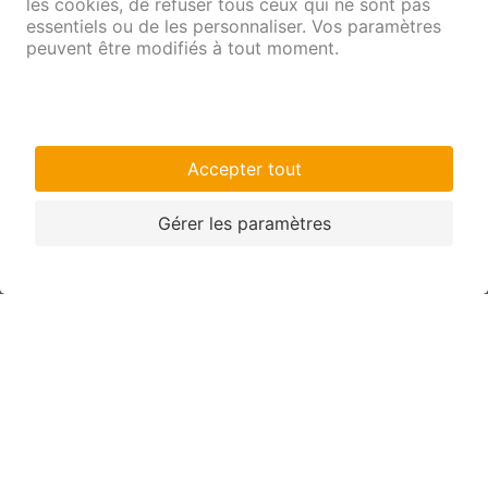
Via le formulaire de contact ci-dessous
Par mail à
caisse.de.depots@coop.ch
Par
téléphone
ou au guichet
Par la poste à : Coop Caisse de dépôts, case
postale, 4002 Bâle
Formulaire de contact