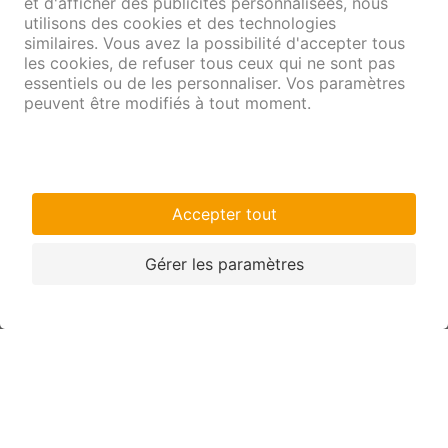
Remarque
Certaines devises ne sont pas négociées à la Coop
Caisse de dépôts. Dans ces cas, nous nous ferons un
plaisir de vous proposer des alternatives.
Conditions
Devises principales: euro,
dollar américain, livre
sterling
Disponibles
immédiatement au
guichet. Commande
préalable recommandée
Devises
pour les plus gros
montants ou les coupures