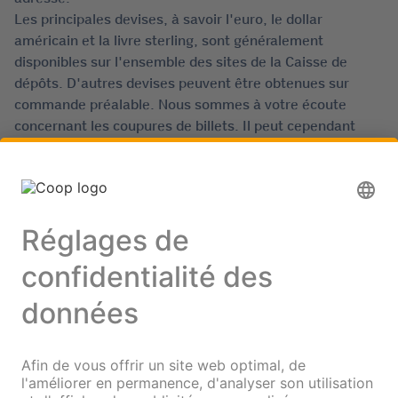
Les principales devises, à savoir l'euro, le dollar
américain et la livre sterling, sont généralement
disponibles sur l'ensemble des sites de la Caisse de
dépôts. D'autres devises peuvent être obtenues sur
commande préalable. Nous sommes à votre écoute
concernant les coupures de billets. Il peut cependant
arriver que toutes ne soient pas immédiatement
disponibles ou ne puissent être commandées.
Avantages en un coup d'œil
Change sans f
rais
Cours attrac
tifs
EUR / USD / GB
P disponibles immédiatement
Commande p
ossible en ligne