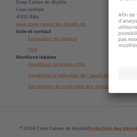
Coop Caisse de dépôts
Case postale
4002 Bâle
www.coop-caisse-de-depots.ch
Aide et contact
Formulaire de contact
FAQ
Mentions légales
Conditions générales (CG)
Conditions d'utilisation de l'application
Déclaration de protection des données
© 2026 Coop Caisse de dépôts
Protection des donn