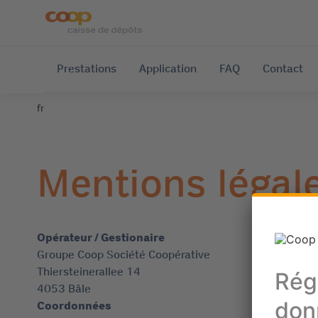
Prestations
Application
FAQ
Contact
fr
Mentions légal
Opérateur / Gestionaire
Groupe Coop Société Coopérative
Thiersteinerallee 14
4053 Bâle
Coordonnées