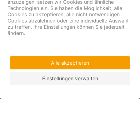
Kostenlos – nur Einzelkonto
Kontoeröffnung/-
möglich (kein
führung
Gemeinschaftskonto)
Anzahl Konten
Maximal 2 pro Kunde
CHF – keine anderen
Kontowährung
Währungen möglich
CHF 100
Die Coop Depositenkasse
behält sich eine
Mindestsaldo
Kontosaldierung bei
Unterschreitung des
Mindestsaldos vor.
Verzinsung beginnt am Tag