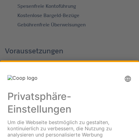
Spesenfreie Kontoführung
Kostenlose Bargeld-Bezüge
Gebührenfreie Überweisungen
Voraussetzungen
Einzelperson ab 18 Jahren (keine Firmen, Vereine
etc.)
Wohnsitz und steuerliche Ansässigkeit
ausschliesslich in der Schweiz
Amtlicher CH-Ausweis oder bei ausländischen
Staatsbürgerschaften eine CH-Bewilligung B oder C
Coop Mitgliedschaft (kostenlos)
Konditionen